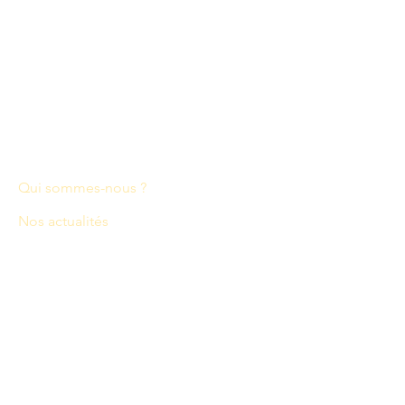
Quel système de santé pour demain ?
contact@les-ateliers-mercure.com
À propos
Qui sommes-nous ?
Nos actualités
Espace Presse
Partenaires
Contactez-nous
Mentions légales et statuts