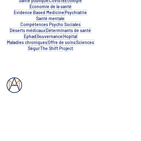
Santé publique
Covid19
Ecologie
Economie de la santé
Evidence Based Medicine
Psychiatrie
Santé mentale
Compétences Psycho Sociales
Déserts médicaux
Déterminants de santé
Ephad
Gouvernance
Hopital
Maladies chroniques
Offre de soins
Sciences
Ségur
The Shift Project
Les Ateliers Mercure
Quel système de santé pour demain ?
contact@les-ateliers-mercure.com