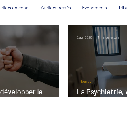
eliers en cours
Ateliers passés
Evènements
Trib
2 avr. 2020
3 min de lecture
Tribunes
 développer la
La Psychiatrie, 
romotion en France
Covid-19 ?