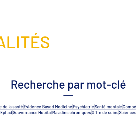
Qui somme
ALITÉS
Recherche par mot-clé
 de la santé
Evidence Based Medicine
Psychiatrie
Santé mentale
Compét
Ephad
Gouvernance
Hopital
Maladies chroniques
Offre de soins
Science