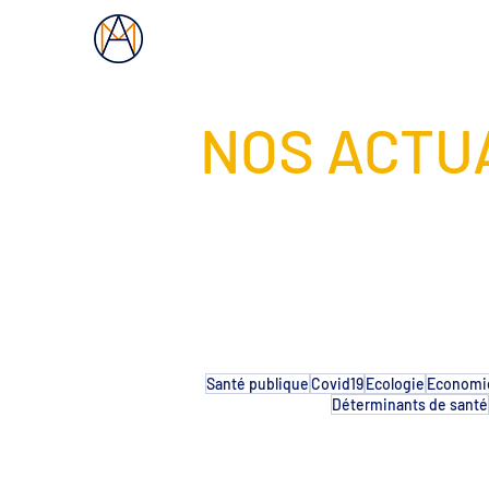
Les Ateliers Mercure
NOS ACTU
Santé publique
Covid19
Ecologie
Economie
Déterminants de santé