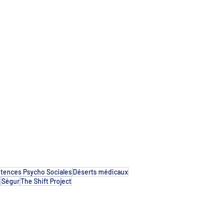
s-nous ?
Nos actualités
Nos travaux
Contact
ences Psycho Sociales
Déserts médicaux
s
Ségur
The Shift Project