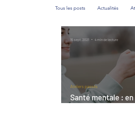
Tous les posts
Actualités
At
15 sept. 2021
4 min de lecture
Ateliers passés
Santé mentale : en
prévention et la p