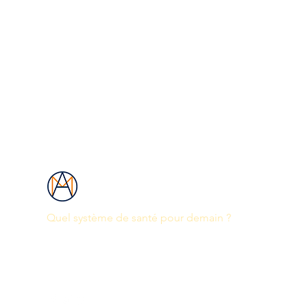
Les Ateliers Mercure
Quel système de santé pour demain ?
contact@les-ateliers-mercure.com