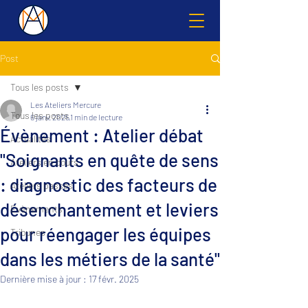
Post
Tous les posts
Les Ateliers Mercure
Tous les posts
6 janv. 2025
1 min de lecture
Évènement : Atelier débat
Actualités
"Soignants en quête de sens
Ateliers en cours
: diagnostic des facteurs de
Ateliers passés
désenchantement et leviers
Evènements
pour réengager les équipes
Tribunes
dans les métiers de la santé"
Dernière mise à jour :
17 févr. 2025